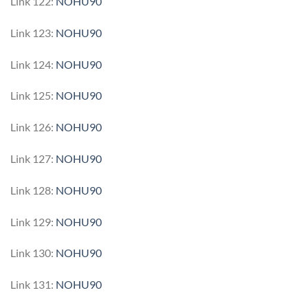
Link 122:
NOHU90
Link 123:
NOHU90
Link 124:
NOHU90
Link 125:
NOHU90
Link 126:
NOHU90
Link 127:
NOHU90
Link 128:
NOHU90
Link 129:
NOHU90
Link 130:
NOHU90
Link 131:
NOHU90