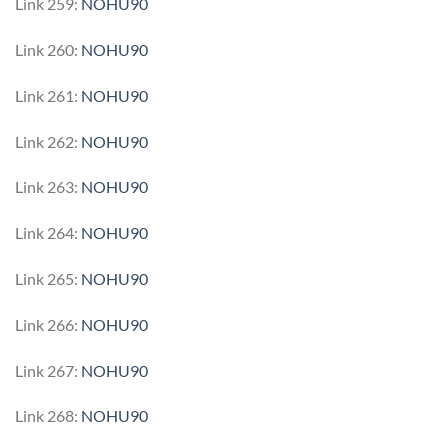
Link 259:
NOHU90
Link 260:
NOHU90
Link 261:
NOHU90
Link 262:
NOHU90
Link 263:
NOHU90
Link 264:
NOHU90
Link 265:
NOHU90
Link 266:
NOHU90
Link 267:
NOHU90
Link 268:
NOHU90