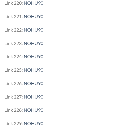
Link 220:
NOHU90
Link 221:
NOHU90
Link 222:
NOHU90
Link 223:
NOHU90
Link 224:
NOHU90
Link 225:
NOHU90
Link 226:
NOHU90
Link 227:
NOHU90
Link 228:
NOHU90
Link 229:
NOHU90