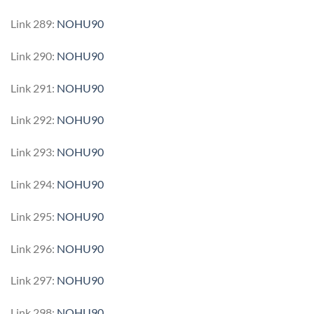
Link 289:
NOHU90
Link 290:
NOHU90
Link 291:
NOHU90
Link 292:
NOHU90
Link 293:
NOHU90
Link 294:
NOHU90
Link 295:
NOHU90
Link 296:
NOHU90
Link 297:
NOHU90
Link 298:
NOHU90