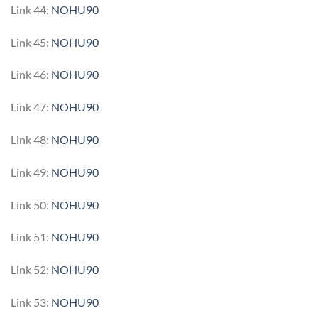
Link 44:
NOHU90
Link 45:
NOHU90
Link 46:
NOHU90
Link 47:
NOHU90
Link 48:
NOHU90
Link 49:
NOHU90
Link 50:
NOHU90
Link 51:
NOHU90
Link 52:
NOHU90
Link 53:
NOHU90