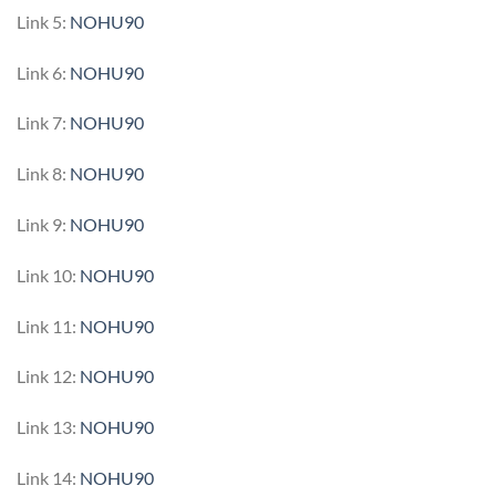
Link 5:
NOHU90
Link 6:
NOHU90
Link 7:
NOHU90
Link 8:
NOHU90
Link 9:
NOHU90
Link 10:
NOHU90
Link 11:
NOHU90
Link 12:
NOHU90
Link 13:
NOHU90
Link 14:
NOHU90