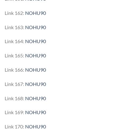
Link 162:
NOHU90
Link 163:
NOHU90
Link 164:
NOHU90
Link 165:
NOHU90
Link 166:
NOHU90
Link 167:
NOHU90
Link 168:
NOHU90
Link 169:
NOHU90
Link 170:
NOHU90