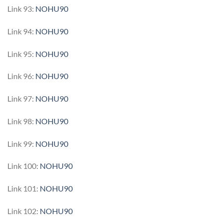
Link 93:
NOHU90
Link 94:
NOHU90
Link 95:
NOHU90
Link 96:
NOHU90
Link 97:
NOHU90
Link 98:
NOHU90
Link 99:
NOHU90
Link 100:
NOHU90
Link 101:
NOHU90
Link 102:
NOHU90