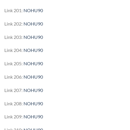
Link 201:
NOHU90
Link 202:
NOHU90
Link 203:
NOHU90
Link 204:
NOHU90
Link 205:
NOHU90
Link 206:
NOHU90
Link 207:
NOHU90
Link 208:
NOHU90
Link 209:
NOHU90
Link 210:
NOHU90